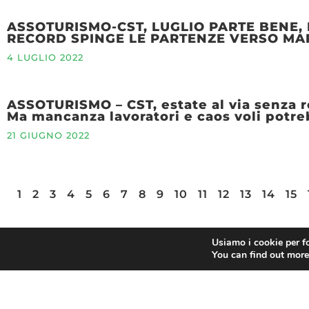
ASSOTURISMO-CST, LUGLIO PARTE BENE, 
RECORD SPINGE LE PARTENZE VERSO MA
4 LUGLIO 2022
ASSOTURISMO – CST, estate al via senza res
Ma mancanza lavoratori e caos voli potre
21 GIUGNO 2022
1
2
3
4
5
6
7
8
9
10
11
12
13
14
15
Usiamo i cookie per fo
You can find out more
FIEPeT