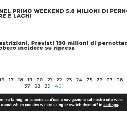
NEL PRIMO WEEKEND 5,8 MILIONI DI PERN
RE E LAGHI
trizioni. Previsti 190 milioni di pernottam
bbero incidere su ripresa
16
17
18
19
20
21
22
23
24
25
26
27
28
37
38
39
40
rnirti la miglior esperienza d'uso e navigazione sul nostro sito web.
 about which cookies we are using or switch them off in
settings
.