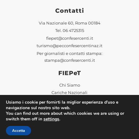
Contatti
Via Nazionale 60, Roma 00184
Tel.
06 4725315
fiepet@confesercenti.it
turismo@pecconfesercentinaz.it
Per giornalisti e contatti stampa:
stampa@confesercenti.it
FIEPeT
Chi Siamo
Cariche Nazionali
Sedi Territoriali
Usiamo i cookie per fornirti la miglior esperienza d'uso e
navigazione sul nostro sito web.
Notizie
You can find out more about which cookies we are using or
switch them off in
settings
.
Comunicati Stampa
Accetta
In Primo Piano