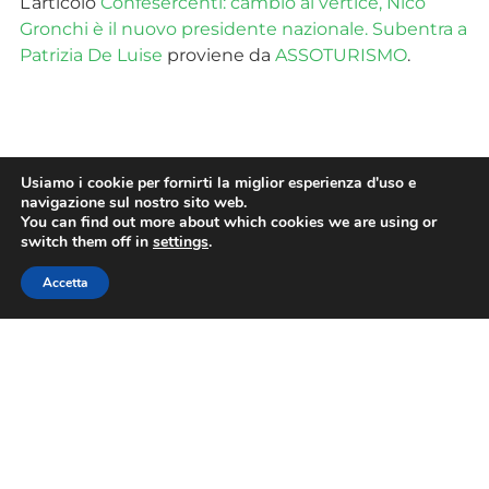
L’articolo
Confesercenti: cambio al vertice, Nico
Gronchi è il nuovo presidente nazionale. Subentra a
Patrizia De Luise
proviene da
ASSOTURISMO
.
TAG
Usiamo i cookie per fornirti la miglior esperienza d'uso e
navigazione sul nostro sito web.
You can find out more about which cookies we are using or
switch them off in
settings
.
CONDIVIDI
Accetta
PRECEDENTE
SUCCESSIVO
Proroga del termine per la presentazione delle istanze per la partecipazione all’Avviso ristori Appennini 2025
Contributi adv: Proroga al 12 settembre 2025 per l’invio della perizia asseverata (non più giurata)