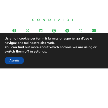
CONDIVIDI
Usiamo i cookie per fornirti la miglior esperienza d'uso e
navigazione sul nostro sito web.
You can find out more about which cookies we are using or
PRECEDENTE
SUCCESSIVO
switch them off in
settings
.
Inizio stagione turistica, i primi bilanci di Confesercenti Matera
Confesercenti Trentino: solidarietà a Federico Rigotti, nostro dirigente Fiepet, aggredito in città
Accetta
FIEPeT
Contatti
Via Nazionale 60, Roma 00184