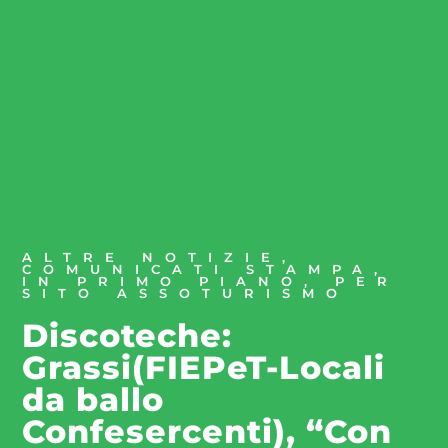
ALTRE NOTIZIE
,
COMUNICATI STAMPA
,
IN PRIMO PIANO
,
PER
SITO ASSOTURISMO
Discoteche:
Grassi(FIEPeT-Locali
da ballo
Confesercenti), “Con