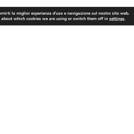
rnirti la miglior esperienza d'uso e navigazione sul nostro sito web.
 about which cookies we are using or switch them off in
settings
.
Imprese: Fiepet Confesercenti, portale per fondo eccellenze gastronomiche e agroalimentari in tilt, basta click day
Notizie
Comunicati Stampa
In Primo Piano
Dal Territorio
Da Assoturismo
Rassegne
Newsletter