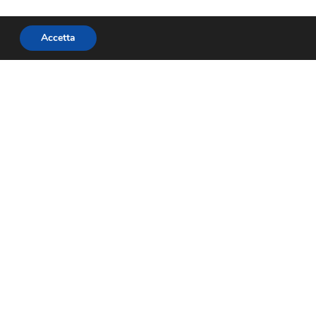
Accetta
SUCCESSIVO
Discoteche: Grassi, “Non solo Macerata, da inizio anno una festa illecita ogni settimana, discoteche abusive dilagano da Nord a Sud del Paese”
Social
Facebook
Twitter
Youtube