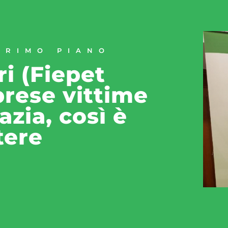
PRIMO PIANO
i (Fiepet
prese vittime
azia, così è
tere