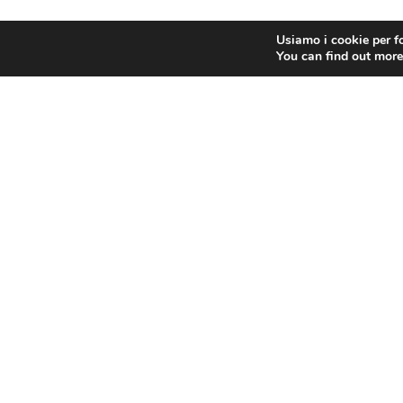
Usiamo i cookie per fo
You can find out more
PRECEDENTE
FIEPeT
Contatti
FIEPeT
Chi Siamo
Via Nazionale 60, Roma 00184
Cariche Nazionali
Tel.
06 4725315
Sedi Territoriali
fiepet@confesercenti.it
turismo@pecconfesercentinaz.it
Per giornalisti e contatti stampa:
stampa@confesercenti.it