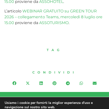
15.00
proviene da
ASSOHOTEL
.
L’articolo
WEBINAR GRATUITO su GREEN TOUR
2026 – collegamento Teams, mercoledì 8 luglio ore
15.00
proviene da
ASSOTURISMO
.
TAG
CONDIVIDI
PRECEDENTE
SUCCESSIVO
Usiamo i cookie per fornirti la miglior esperienza d'uso e
Fondo rotativo per il sostegno alle imprese e gli investimenti di sviluppo nel Turismo
Turismo internazionale: Confesercenti-CST, la spesa degli stranieri in Italia vola a 56,7 miliardi, trainano alloggio ed esperienze enogastronomiche
navigazione sul nostro sito web.