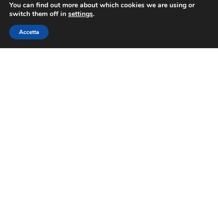
You can find out more about which cookies we are using or
switch them off in
settings
.
Accetta
FIEPeT
Contatti
Via Nazionale 60, Roma 00184
Tel.
06 4725315
fiepet@confesercenti.it
turismo@pecconfesercentinaz.it
Per giornalisti e contatti stampa:
stampa@confesercenti.it
FIEPeT
Chi Siamo
Cariche Nazionali