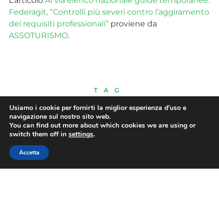
L’articolo
Al via elenco nazionale guide temporanee:
Federagit, “Controlli più severi contro l’aggiramento
dei requisiti professionali”
proviene da
ASSOTURISMO
.
TAG
Usiamo i cookie per fornirti la miglior esperienza d'uso e
navigazione sul nostro sito web.
You can find out more about which cookies we are using or
switch them off in
settings
.
CONDIVIDI
Accetta
PRECEDENTE
SUCCESSIVO
Turismo: Assoturismo-CST, prove di esodo. Per l’ultimo weekend di luglio prenotate 8 camere su 10, previste 6,4 milioni di presenze
FOGLIO DI SERVIZIO ELETTRONICO: IL TAR ANNULLA IL DECRETO SALVINI E DETTA LE REGOLE PER UNA RIFORMA EQUILIBRATA DEL SETTORE NCC