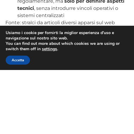
regolamentare, ma
solo per definire aspetti
tecnici
, senza introdurre vincoli operativi o
sistemi centralizzati
Fonte: stralci da articoli diversi apparsi sul web
Usiamo i cookie per fornirti la miglior esperienza d'uso e
L’articolo
FOGLIO DI SERVIZIO ELETTRONICO: IL
navigazione sul nostro sito web.
TAR ANNULLA IL DECRETO SALVINI E DETTA LE
You can find out more about which cookies we are using or
REGOLE PER UNA RIFORMA EQUILIBRATA DEL
switch them off in
settings
.
SETTORE NCC
proviene da
FEDERNOLEGGIO
.
Accetta
L’articolo
FOGLIO DI SERVIZIO ELETTRONICO: IL
TAR ANNULLA IL DECRETO SALVINI E DETTA LE
REGOLE PER UNA RIFORMA EQUILIBRATA DEL
SETTORE NCC
proviene da
ASSOTURISMO
.
TAG