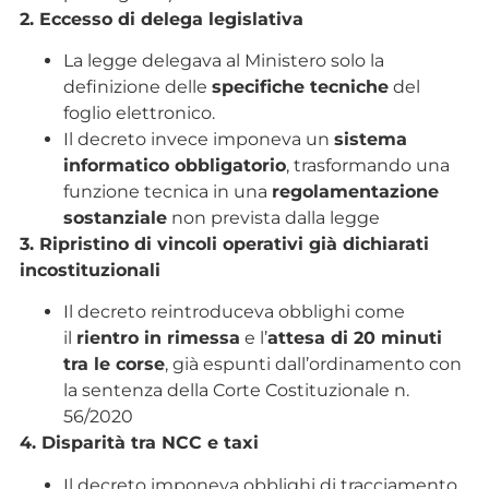
2. Eccesso di delega legislativa
La legge delegava al Ministero solo la
definizione delle
specifiche tecniche
del
foglio elettronico.
Il decreto invece imponeva un
sistema
informatico obbligatorio
, trasformando una
funzione tecnica in una
regolamentazione
sostanziale
non prevista dalla legge
3. Ripristino di vincoli operativi già dichiarati
incostituzionali
Il decreto reintroduceva obblighi come
il
rientro in rimessa
e l’
attesa di 20 minuti
tra le corse
, già espunti dall’ordinamento con
la sentenza della Corte Costituzionale n.
56/2020
4. Disparità tra NCC e taxi
Il decreto imponeva obblighi di tracciamento