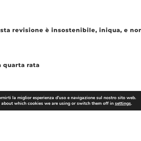
sta revisione è insostenibile, iniqua, e n
a quarta rata
sultati che confermano il momento eccezion
rnirti la miglior esperienza d'uso e navigazione sul nostro sito web.
 about which cookies we are using or switch them off in
settings
.