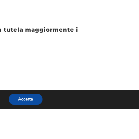
on tutela maggiormente i
ale per il turismo a Torino
Accetta