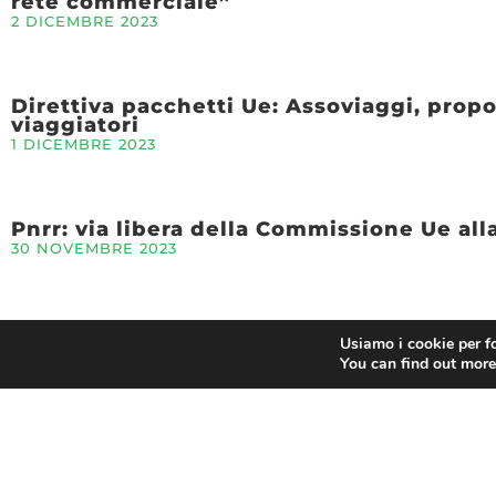
rete commerciale”
2 DICEMBRE 2023
Direttiva pacchetti Ue: Assoviaggi, propo
viaggiatori
1 DICEMBRE 2023
Pnrr: via libera della Commissione Ue all
30 NOVEMBRE 2023
Confesercenti Torino: “Caselle, ottimi ri
Usiamo i cookie per fo
e in Piemonte”
You can find out more
30 NOVEMBRE 2023
Ocse: Pil Italia, +0,7% nel 2023 e nel 2024
30 NOVEMBRE 2023