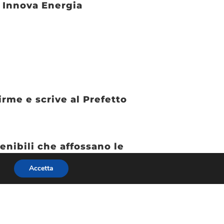
e Innova Energia
irme e scrive al Prefetto
tenibili che affossano le
Accetta
di turismo e terziario