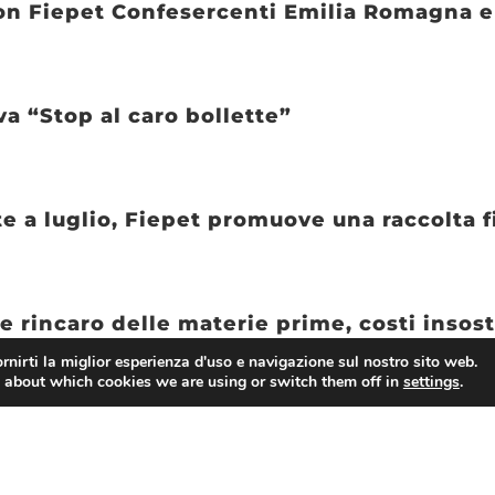
 con Fiepet Confesercenti Emilia Romagna 
va “Stop al caro bollette”
e a luglio, Fiepet promuove una raccolta f
 e rincaro delle materie prime, costi insos
rnirti la miglior esperienza d'uso e navigazione sul nostro sito web.
 about which cookies we are using or switch them off in
settings
.
1 miliardi in arrivo per le piccole imprese 